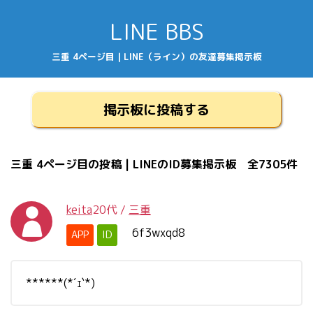
LINE BBS
三重 4ページ目 | LINE（ライン）の友達募集掲示板
掲示板に投稿する
三重 4ページ目の投稿 | LINEのID募集掲示板 全7305件
keita
20代
/
三重
6f3wxqd8
APP
ID
******(*´ｪ`*)