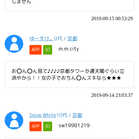
しません
2019-09-15 00:53:29
ゆーすけ。
0代
/
京都
m.m.city
APP
ID
お⭕ん⭕ん見て♪♪♪♪京都タワーか通天閣ぐらい立
派やから！！女の子でおちん⭕んスキなら★★★
2019-09-14 23:03:37
Snow White
10代
/
京都
sw19981219
APP
ID