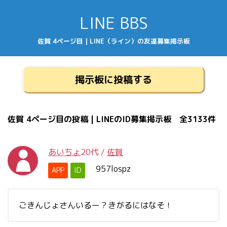
LINE BBS
佐賀 4ページ目 | LINE（ライン）の友達募集掲示板
掲示板に投稿する
佐賀 4ページ目の投稿 | LINEのID募集掲示板 全3133件
あいちょ
20代
/
佐賀
957lospz
APP
ID
ごきんじょさんいるー？きがるにはなそ！