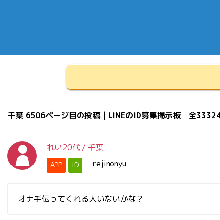
千葉 6506ページ目の投稿 | LINEのID募集掲示板 全3332
れい
20代
/
千葉
rejinonyu
APP
ID
オナ手伝ってくれる人いないかな？