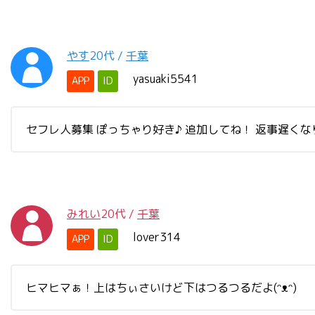
やす
20代
/
千葉
yasuaki5541
APP
ID
セフレ人募集 ぽっちゃり好き♪ 追加してね！ 返事遅くなります。 L
みれい
20代
/
千葉
lover314
APP
ID
ヒマヒマぁ！上はちぃさいけど下はつるつるだよ(ᵔᴥᵔ)