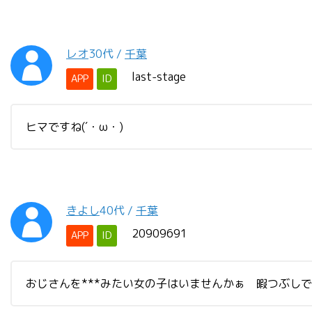
レオ
30代
/
千葉
last-stage
APP
ID
ヒマですね(´・ω・)
きよし
40代
/
千葉
20909691
APP
ID
おじさんを***みたい女の子はいませんかぁ 暇つぶし