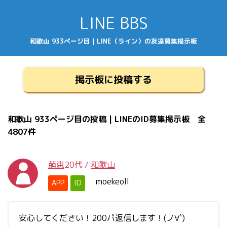
LINE BBS
和歌山 933ページ目 | LINE（ライン）の友達募集掲示板
掲示板に投稿する
和歌山 933ページ目の投稿 | LINEのID募集掲示板 全
4807件
萌恵
20代
/
和歌山
moekeoll
APP
ID
安心してください！200パ返信します！(ノ∀`)