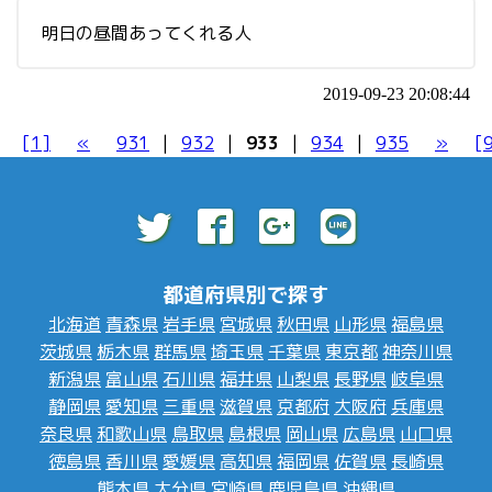
明日の昼間あってくれる人
2019-09-23 20:08:44
[1]
«
931
|
932
|
933
|
934
|
935
»
[
都道府県別で探す
北海道
青森県
岩手県
宮城県
秋田県
山形県
福島県
茨城県
栃木県
群馬県
埼玉県
千葉県
東京都
神奈川県
新潟県
富山県
石川県
福井県
山梨県
長野県
岐阜県
静岡県
愛知県
三重県
滋賀県
京都府
大阪府
兵庫県
奈良県
和歌山県
鳥取県
島根県
岡山県
広島県
山口県
徳島県
香川県
愛媛県
高知県
福岡県
佐賀県
長崎県
熊本県
大分県
宮崎県
鹿児島県
沖縄県