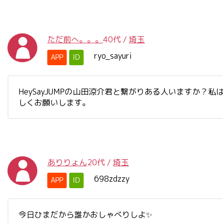
ただ前へ。。。
40代
/
埼玉
ryo_sayuri
APP
ID
HeySayJUMPの山田涼介君と繋がりある人いますか
しくお願いします。
ありりょん
20代
/
埼玉
698zdzzy
APP
ID
今日ひまだから誰かおしゃべりしよ✨