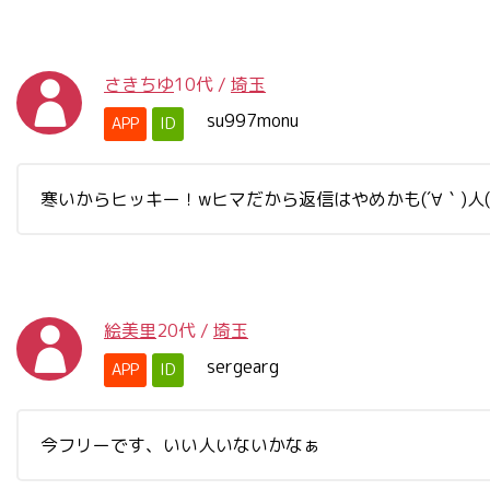
さきちゆ
10代
/
埼玉
su997monu
APP
ID
寒いからヒッキー！wヒマだから返信はやめかも(´∀｀)人
絵美里
20代
/
埼玉
sergearg
APP
ID
今フリーです、いい人いないかなぁ