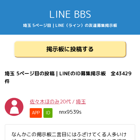
LINE BBS
埼玉 5ページ目 | LINE（ライン）の友達募集掲示板
掲示板に投稿する
埼玉 5ページ目の投稿 | LINEのID募集掲示板 全43429
件
佐々木ほのみ
20代
/
埼玉
nnx9539s
APP
ID
なんかこの掲示板二言目にはふざけてくる人多いけ