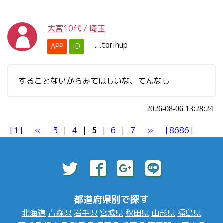
大宮
10代
/
埼玉
...torihup
APP
ID
することないからみてほしいな、てんなし
2026-08-06 13:28:24
[1]
«
3
|
4
|
5
|
6
|
7
»
[8686]
都道府県別で探す
北海道
青森県
岩手県
宮城県
秋田県
山形県
福島県