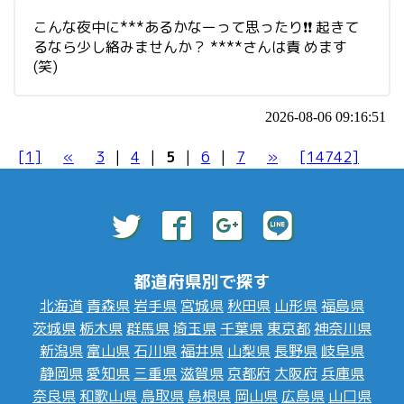
こんな夜中に***あるかなーって思ったり❗️❗️ 起きて
るなら少し絡みませんか？ ****さんは責 めます
(笑)
2026-08-06 09:16:51
[1]
«
3
|
4
|
5
|
6
|
7
»
[14742]
都道府県別で探す
北海道
青森県
岩手県
宮城県
秋田県
山形県
福島県
茨城県
栃木県
群馬県
埼玉県
千葉県
東京都
神奈川県
新潟県
富山県
石川県
福井県
山梨県
長野県
岐阜県
静岡県
愛知県
三重県
滋賀県
京都府
大阪府
兵庫県
奈良県
和歌山県
鳥取県
島根県
岡山県
広島県
山口県