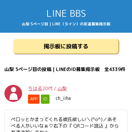
LINE BBS
山梨 5ページ目 | LINE（ライン）の友達募集掲示板
掲示板に投稿する
山梨 5ページ目の投稿 | LINEのID募集掲示板 全4339件
ちはる
20代
/
山梨
ch_iiha
APP
ID
ペ口ッとかまってくれる彼氏欲しい＼(^o^)／あそ
べる人がいいなぁ♡右下の『 QRコード読込 』から