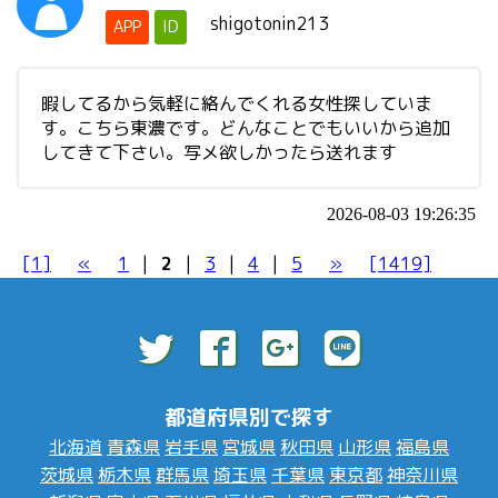
shigotonin213
APP
ID
暇してるから気軽に絡んでくれる女性探していま
す。こちら東濃です。どんなことでもいいから追加
してきて下さい。写メ欲しかったら送れます
2026-08-03 19:26:35
[1]
«
1
|
2
|
3
|
4
|
5
»
[1419]
都道府県別で探す
北海道
青森県
岩手県
宮城県
秋田県
山形県
福島県
茨城県
栃木県
群馬県
埼玉県
千葉県
東京都
神奈川県