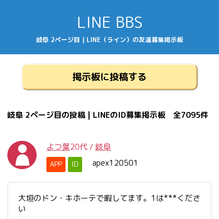
LINE BBS
岐阜 2ページ目 | LINE（ライン）の友達募集掲示板
掲示板に投稿する
岐阜 2ページ目の投稿 | LINEのID募集掲示板 全7095件
よつ葉
20代
/
岐阜
apex120501
APP
ID
大垣のドン・キホーテで暇してます。1は***くださ
い