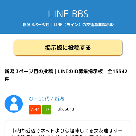
LINE BBS
新潟 3ページ目 | LINE（ライン）の友達募集掲示板
掲示板に投稿する
新潟 3ページ目の投稿 | LINEのID募集掲示板 全13342
件
ひー
20代
/
新潟
akasura
APP
ID
市内か近辺でネットよりな趣味してる女友達ぼすー