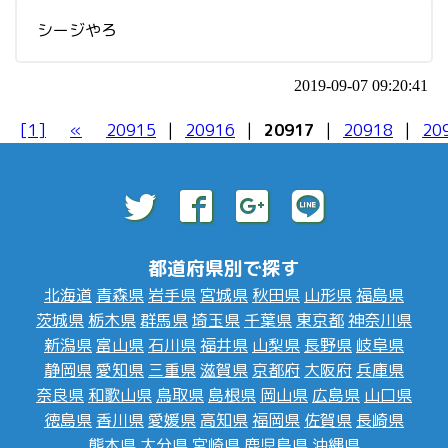
シージやろ
2019-09-07 09:20:41
[1]
«
20915
|
20916
|
20917
|
20918
|
20
都道府県別で探す
北海道
青森県
岩手県
宮城県
秋田県
山形県
福島県
茨城県
栃木県
群馬県
埼玉県
千葉県
東京都
神奈川県
新潟県
富山県
石川県
福井県
山梨県
長野県
岐阜県
静岡県
愛知県
三重県
滋賀県
京都府
大阪府
兵庫県
奈良県
和歌山県
鳥取県
島根県
岡山県
広島県
山口県
徳島県
香川県
愛媛県
高知県
福岡県
佐賀県
長崎県
熊本県
大分県
宮崎県
鹿児島県
沖縄県