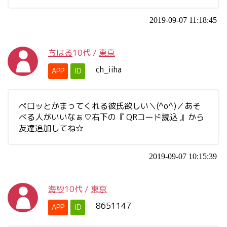
2019-09-07 11:18:45
ちはる
10代
/
東京
ch_iiha
APP
ID
ペ口ッとかまってくれる彼氏欲しい＼(^o^)／あそ
べる人がいいなぁ♡右下の『 QRコード読込 』から
友達追加してね☆
2019-09-07 10:15:39
海紗
10代
/
東京
8651147
APP
ID