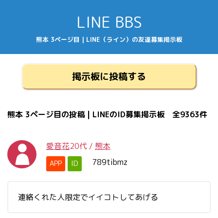
LINE BBS
熊本 3ページ目 | LINE（ライン）の友達募集掲示板
掲示板に投稿する
熊本 3ページ目の投稿 | LINEのID募集掲示板 全9363件
愛音花
20代
/
熊本
789tibmz
APP
ID
連絡くれた人限定でイイコトしてあげる