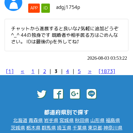
adgj1754p
APP
ID
チャットから進展すると良いな♪気軽に追加どうぞ
^_^ 44の独身です 既婚者や相手居る方はごめんな
さい。 IDは最後のpを外してね⤴
2026-08-03 03:53:22
[1]
«
1
|
2
|
3
|
4
|
5
»
[1873]
都道府県別で探す
北海道
青森県
岩手県
宮城県
秋田県
山形県
福島県
茨城県
栃木県
群馬県
埼玉県
千葉県
東京都
神奈川県