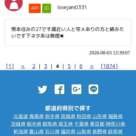
lovejam0331
APP
ID
熊本住みの27です歳近い人と写メありの方と絡みた
いです下ネタ系は無理✖︎
2026-08-03 12:39:07
[1]
«
2
|
3
|
4
|
5
|
6
»
[1874]
都道府県別で探す
北海道
青森県
岩手県
宮城県
秋田県
山形県
福島県
茨城県
栃木県
群馬県
埼玉県
千葉県
東京都
神奈川県
新潟県
富山県
石川県
福井県
山梨県
長野県
岐阜県