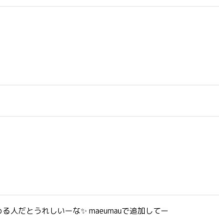
人だとうれしいーな✨ maeumauで追加してー