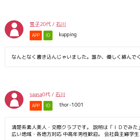
雪子
20代
/
石川
kupping
APP
ID
なんとなく書き込んじゃいました。誰か、優しく絡んで
saasa
0代
/
石川
thor-1001
APP
ID
清楚系素人美人・交際クラブです。 説明は「ＩＤでみた」と書
広い地域・各地方対応 中高年男性歓迎。 会社員主婦学