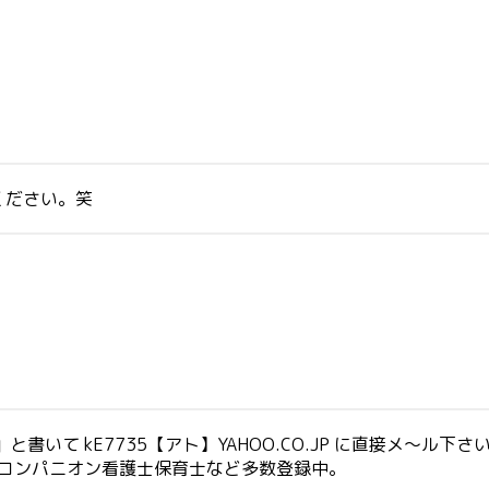
ください。笑
いて kE7735【アト】YAHOO.CO.JP に直接メ～ル下さ
生コンパニオン看護士保育士など多数登録中。