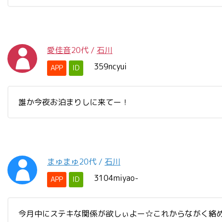
愛佳音
20代
/
石川
359ncyui
APP
ID
誰か今夜お泊まりしに来てー！
まゅまゅ
20代
/
石川
3104miyao-
APP
ID
今月中にステキな関係が欲しぃよー☆これからながく絡める