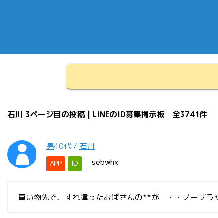
石川 3ページ目の投稿 | LINEのID募集掲示板 全3741件
男
40代
/
石川
sebwhx
APP
ID
買い物先で、すれ違ったおばさんの**が・・・ノーブラ