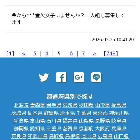
今から***金欠女子いませんか？二人組も募集して
ます！
2026-07-25 10:41:20
[1]
«
3
|
4
|
5
|
6
|
7
»
[748]
都道府県別で探す
北海道
青森県
岩手県
宮城県
秋田県
山形県
福島県
茨城県
栃木県
群馬県
埼玉県
千葉県
東京都
神奈川県
新潟県
富山県
石川県
福井県
山梨県
長野県
岐阜県
静岡県
愛知県
三重県
滋賀県
京都府
大阪府
兵庫県
奈良県
和歌山県
鳥取県
島根県
岡山県
広島県
山口県