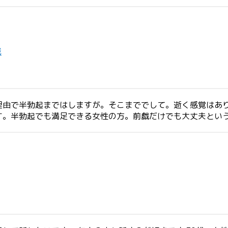
城
理由で半勃起まではしますが。そこまででして。逝く感覚はあ
す。半勃起でも満足できる女性の方。前戯だけでも大丈夫とい