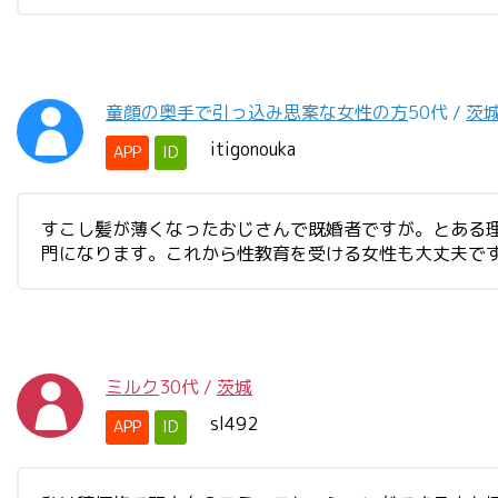
童顔の奥手で引っ込み思案な女性の方
50代
/
茨
itigonouka
APP
ID
すこし髪が薄くなったおじさんで既婚者ですが。とある
門になります。これから性教育を受ける女性も大丈夫で
ミルク
30代
/
茨城
sl492
APP
ID