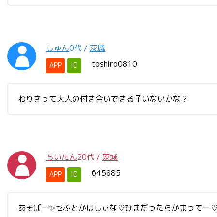
しゅん
0代
/
茨城
toshiro0810
APP
ID
わりきって大人の付き合いできる子いないかな？
ちいたん
20代
/
茨城
645885
APP
ID
あそぼー✨セふとかほしぃな♡ひまだったらかまってー♡IDは