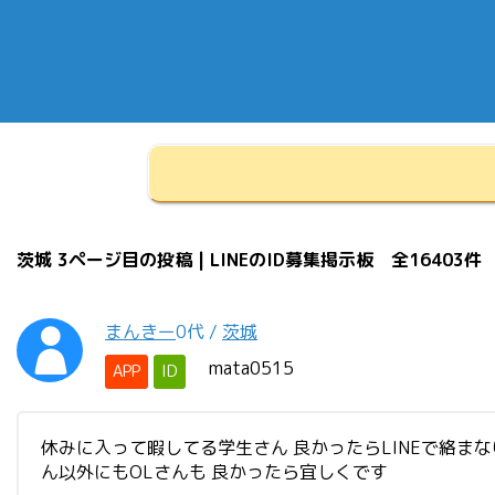
茨城 3ページ目の投稿 | LINEのID募集掲示板 全16403件
まんきー
0代
/
茨城
mata0515
APP
ID
休みに入って暇してる学生さん 良かったらLINEで絡まな
ん以外にもOLさんも 良かったら宜しくです