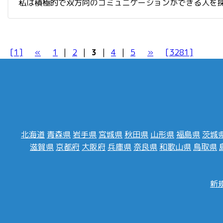
私は積極的で双方向のコミュニケーションができる人を探して話
[1]
«
1
|
2
|
3
|
4
|
5
»
[3281]
北海道
青森県
岩手県
宮城県
秋田県
山形県
福島県
茨城
滋賀県
京都府
大阪府
兵庫県
奈良県
和歌山県
鳥取県
新