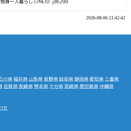
らし LINEID: jd6298
2026-08-06 21:42:42
石川県
福井県
山梨県
長野県
岐阜県
静岡県
愛知県
三重県
県
佐賀県
長崎県
熊本県
大分県
宮崎県
鹿児島県
沖縄県
わせ