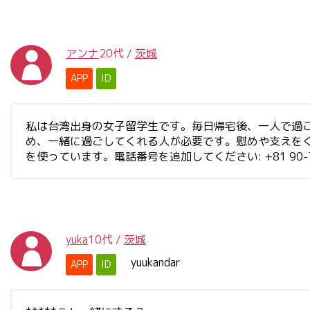
アンナ
20代
/
茨城
APP
ID
私は台湾出身の女子留学生です。毎日帰宅後、一人で過
め、一緒に過ごしてくれる人が必要です。慰めや支えを
を使っています。電話番号を追加してください: +81 90-79
yuka
10代
/
茨城
yuukandar
APP
ID