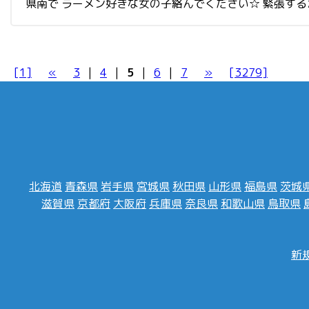
県南で ラーメン好きな女の子絡んでください☆ 緊張する
[1]
«
3
|
4
|
5
|
6
|
7
»
[3279]
北海道
青森県
岩手県
宮城県
秋田県
山形県
福島県
茨城
滋賀県
京都府
大阪府
兵庫県
奈良県
和歌山県
鳥取県
新