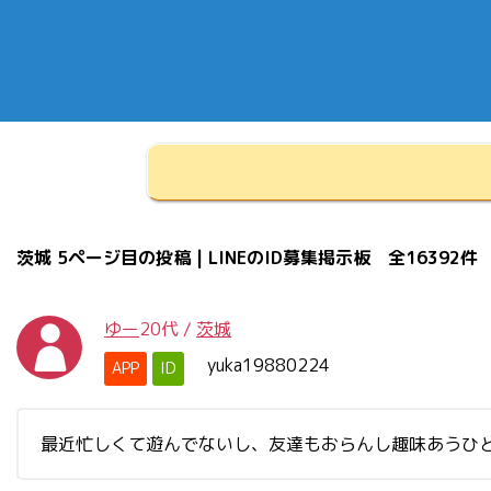
茨城 5ページ目の投稿 | LINEのID募集掲示板 全16392件
ゆー
20代
/
茨城
yuka19880224
APP
ID
最近忙しくて遊んでないし、友達もおらんし趣味あうひ