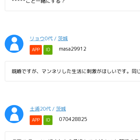
*****こと一緒にする？
リョウ
0代
/
茨城
masa29912
APP
ID
既婚ですが、マンネリした生活に刺激がほしいです。同じ
土浦
20代
/
茨城
070428825
APP
ID