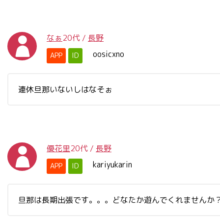
なぁ
20代
/
長野
oosicxno
APP
ID
連休旦那いないしはなそぉ
優花里
20代
/
長野
kariyukarin
APP
ID
旦那は長期出張です。。。どなたか遊んでくれませんか