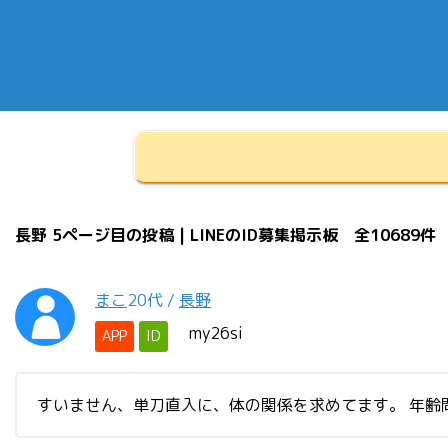
長野 5ページ目の投稿 | LINEのID募集掲示板 全10689件
まこ
20代
/
長野
my26si
APP
ID
すいません、単刀直入に、体の関係を求めてます。 年齢問