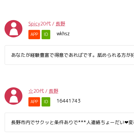
Spicy
20代
/
長野
wkhsz
APP
ID
あなたが経験豊富で得意であればです。舐められる方が
☆
20代
/
長野
16441743
APP
ID
長野市内でサクッと条件ありで***人連絡ちょーだい❤