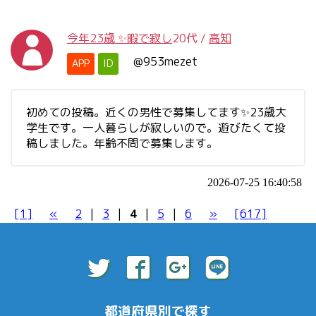
今年23歳 ✨暇で寂し
20代
/
高知
@953mezet
APP
ID
初めての投稿。近くの男性で募集してます✨23歳大
学生です。一人暮らしが寂しいので。遊びたくて投
稿しました。年齢不問で募集します。
2026-07-25 16:40:58
[1]
«
2
|
3
|
4
|
5
|
6
»
[617]
都道府県別で探す