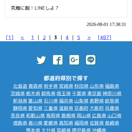
究極に暇！LINEしよ？
2026-08-01 17:38:31
[1]
«
1
|
2
|
3
|
4
|
5
»
[487]
都道府県別で探す
北海道
青森県
岩手県
宮城県
秋田県
山形県
福島県
茨城県
栃木県
群馬県
埼玉県
千葉県
東京都
神奈川県
新潟県
富山県
石川県
福井県
山梨県
長野県
岐阜県
静岡県
愛知県
三重県
滋賀県
京都府
大阪府
兵庫県
奈良県
和歌山県
鳥取県
島根県
岡山県
広島県
山口県
徳島県
香川県
愛媛県
高知県
福岡県
佐賀県
長崎県
熊本県
大分県
宮崎県
鹿児島県
沖縄県