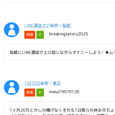
LINE通話オナ
秘密
/
秘密
breakingsatoru2025
検索
ID
気軽にLINE通話でエロ話しながらオナニ〜しよう！★
1日10万
秘密
/
東京
masa19970126
検索
ID
1ヶ月20万とかしか稼げなくそれも1日取られ休みがちょっと