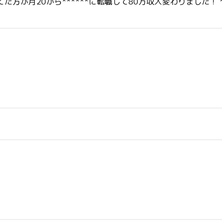
方が月20から******に転職して80万収入変わりました！ 