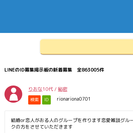
LINEのID募集掲示板の新着募集 全863005件
りおな
10代
/
秘密
rionariona0701
検索
ID
結婚or恋人がおる人のグループを作ります恋愛雑談グル
クの方をさせていただきます