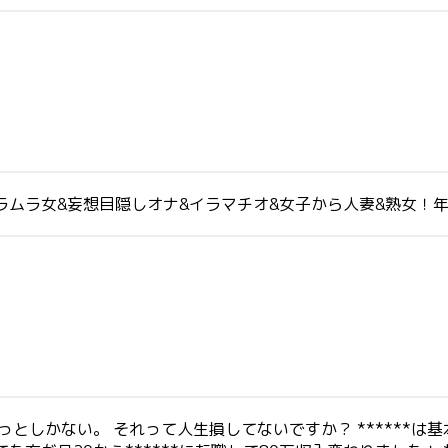
ムラムラ女&妄想目隠しオナ&イラマチオ&女子から人妻&熟女！
しかない。 それって人生損してないですか？ ******は基本自