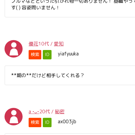
ノルマなどといった引かれ物一切ありません！ 昼職やってた
す( ) 容姿問いません！
優花
10代
/
愛知
yiafyuuka
検索
ID
**期の**だけど相手してくれる？
a •ᴗ•
20代
/
秘密
ax003jb
検索
ID