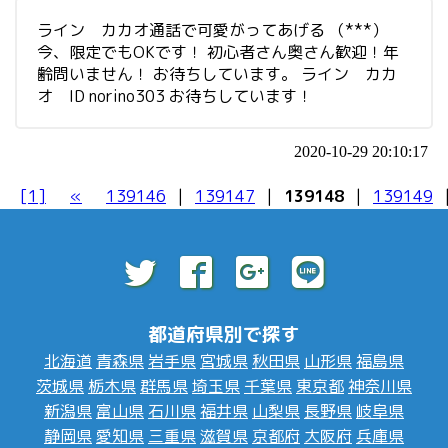
ライン カカオ通話で可愛がってあげる （***）
今、限定でもOKです！ 初心者さん奥さん歓迎！年
齢問いません！ お待ちしています。 ライン カカ
オ ID norino303 お待ちしています！
2020-10-29 20:10:17
[1]
«
139146
|
139147
|
139148
|
139149
都道府県別で探す
北海道
青森県
岩手県
宮城県
秋田県
山形県
福島県
茨城県
栃木県
群馬県
埼玉県
千葉県
東京都
神奈川県
新潟県
富山県
石川県
福井県
山梨県
長野県
岐阜県
静岡県
愛知県
三重県
滋賀県
京都府
大阪府
兵庫県