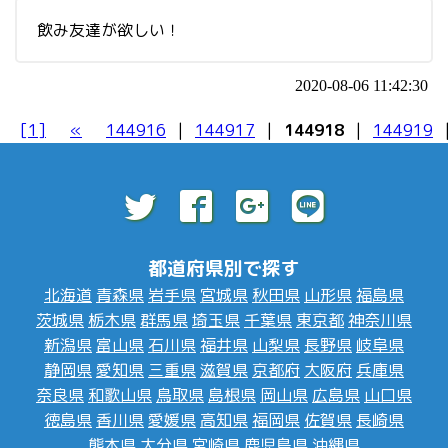
飲み友達が欲しい！
2020-08-06 11:42:30
[1]
«
144916
|
144917
|
144918
|
144919
都道府県別で探す
北海道
青森県
岩手県
宮城県
秋田県
山形県
福島県
茨城県
栃木県
群馬県
埼玉県
千葉県
東京都
神奈川県
新潟県
富山県
石川県
福井県
山梨県
長野県
岐阜県
静岡県
愛知県
三重県
滋賀県
京都府
大阪府
兵庫県
奈良県
和歌山県
鳥取県
島根県
岡山県
広島県
山口県
徳島県
香川県
愛媛県
高知県
福岡県
佐賀県
長崎県
熊本県
大分県
宮崎県
鹿児島県
沖縄県