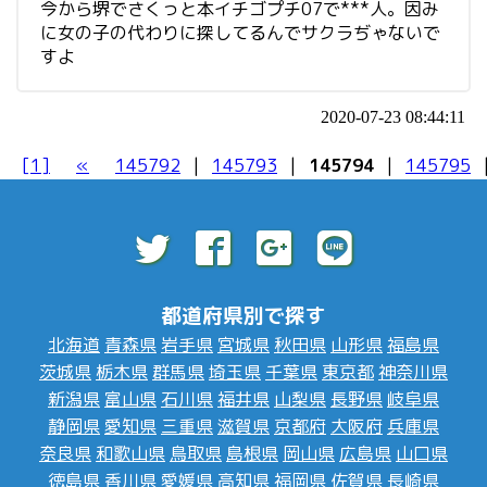
今から堺でさくっと本イチゴプチ07で***人。因み
に女の子の代わりに探してるんでサクラぢゃないで
すよ
2020-07-23 08:44:11
[1]
«
145792
|
145793
|
145794
|
145795
都道府県別で探す
北海道
青森県
岩手県
宮城県
秋田県
山形県
福島県
茨城県
栃木県
群馬県
埼玉県
千葉県
東京都
神奈川県
新潟県
富山県
石川県
福井県
山梨県
長野県
岐阜県
静岡県
愛知県
三重県
滋賀県
京都府
大阪府
兵庫県
奈良県
和歌山県
鳥取県
島根県
岡山県
広島県
山口県
徳島県
香川県
愛媛県
高知県
福岡県
佐賀県
長崎県