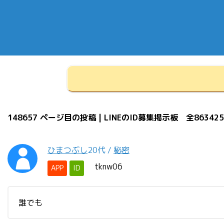
148657 ページ目の投稿 | LINEのID募集掲示板 全86342
ひまつぶし
20代
/
秘密
tknw06
APP
ID
誰でも