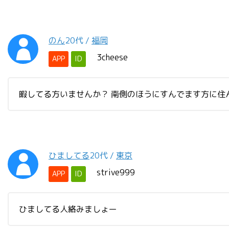
のん
20代
/
福岡
3cheese
APP
ID
暇してる方いませんか？ 南側のほうにすんでます方に住
ひましてる
20代
/
東京
strive999
APP
ID
ひましてる人絡みましょー