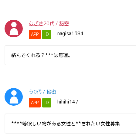
なぎさ
20代
/
秘密
nagisa1384
APP
ID
絡んでくれる？***は無理。
う
0代
/
秘密
hihihi147
APP
ID
****等欲しい物がある女性と**されたい女性募集