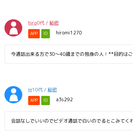
hiro
0代
/
秘密
hiromi1270
APP
ID
今通話出来る方で30〜40歳までの独身の人！**目的は
m
10代
/
秘密
a3s292
APP
ID
会話なしでいいのでビデオ通話で白いのでるとこみてくれ