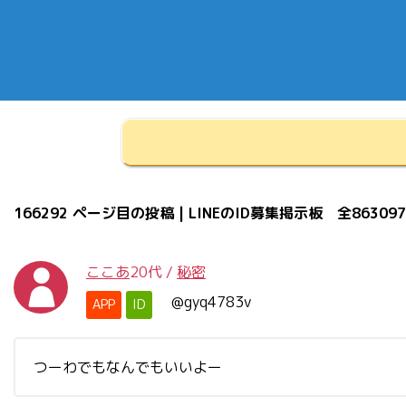
166292 ページ目の投稿 | LINEのID募集掲示板 全86309
ここあ
20代
/
秘密
@gyq4783v
APP
ID
つーわでもなんでもいいよー