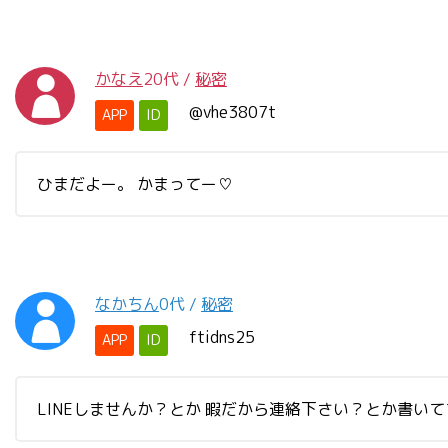
かなえ
20代
/
秘密
@vhe3807t
APP
ID
ひまだよー。 かまってー♡
なかちん
0代
/
秘密
ftidns25
APP
ID
LINEしませんか？とか 暇だから連絡下さい？とか書い