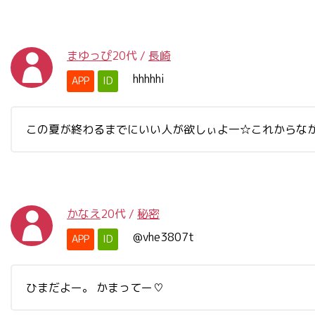
まゆっぴ
20代
/
長崎
hhhhhi
APP
ID
この夏が終わるまでにいい人が欲しぃよ一☆これからながく
かなえ
20代
/
秘密
@vhe3807t
APP
ID
ひまだよー。 かまってー♡