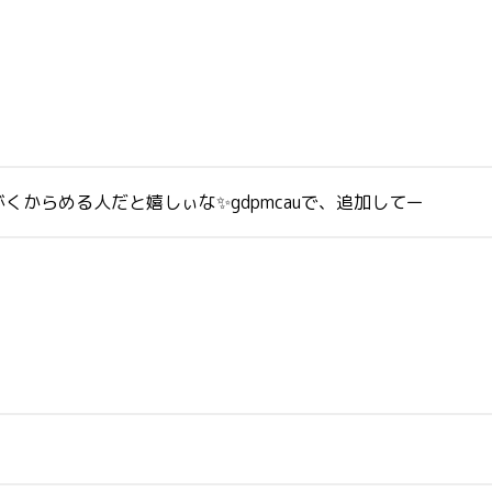
からめる人だと嬉しぃな✨gdpmcauで、追加してー