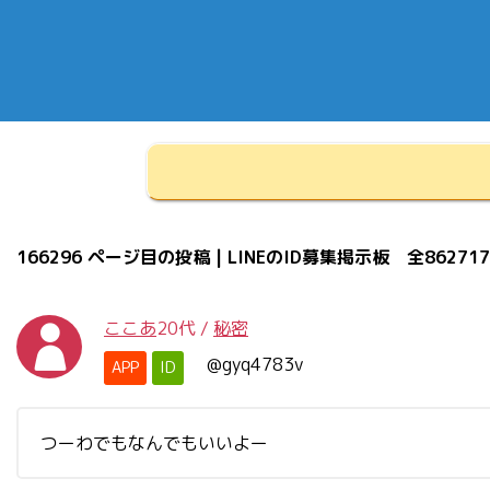
166296 ページ目の投稿 | LINEのID募集掲示板 全86271
ここあ
20代
/
秘密
@gyq4783v
APP
ID
つーわでもなんでもいいよー