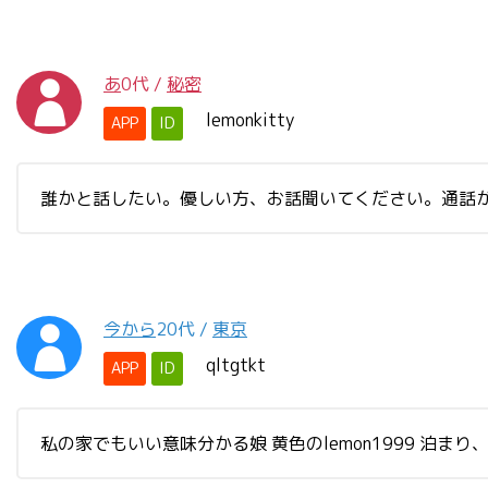
あ
0代
/
秘密
lemonkitty
APP
ID
誰かと話したい。優しい方、お話聞いてください。通話が
今から
20代
/
東京
qltgtkt
APP
ID
私の家でもいい意味分かる娘 黄色のlemon1999 泊まり