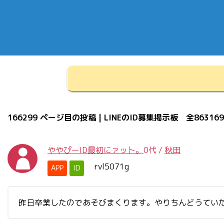
166299 ページ目の投稿 | LINEのID募集掲示板 全86316
ややぴーID最初にァッ卜。
0代
/
秋田
rvl5071g
APP
ID
昨日卒業したのであそびまくります。やりちんどうてい