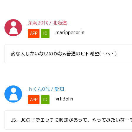
茉莉
20代
/
北海道
marippecorin
APP
ID
変な人しかいないのかなw普通のヒト希望(・へ・)
ｈくん
0代
/
愛知
vrh35hh
APP
ID
JS、JCの子でエッチに興味があって、やってみたいな