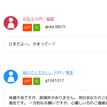
かなえ
20代
/
秘密
@vhe3807t
APP
ID
ひまだよー。 かまってー♡
助けてください。
20代
/
熊本
g1041017
APP
ID
体調不良ですが、居場所がありません。 明日あなたの
限定です。 一方的なお願いですが、心優しい方のご連絡