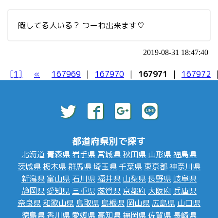
暇してる人いる？ つーわ出来ます♡
2019-08-31 18:47:40
[1]
«
167969
|
167970
|
167971
|
167972
都道府県別で探す
北海道
青森県
岩手県
宮城県
秋田県
山形県
福島県
茨城県
栃木県
群馬県
埼玉県
千葉県
東京都
神奈川県
新潟県
富山県
石川県
福井県
山梨県
長野県
岐阜県
静岡県
愛知県
三重県
滋賀県
京都府
大阪府
兵庫県
奈良県
和歌山県
鳥取県
島根県
岡山県
広島県
山口県
徳島県
香川県
愛媛県
高知県
福岡県
佐賀県
長崎県