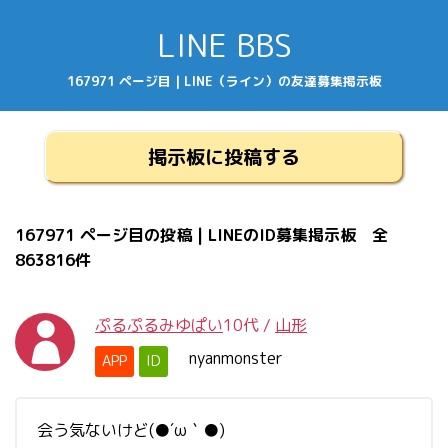
LINE BBS
167971 ページ目 | LINE（ライン）の友達募集掲示板
掲示板に投稿する
167971 ページ目の投稿 | LINEのID募集掲示板 全
863816件
ぷるぷるみゆぱい
10代
/
山形
nyanmonster
APP
ID
会う気ないけど(●´ω｀●)