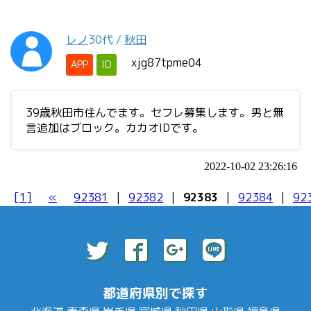
レノ
30代
/
秋田
xjg87tpme04
APP
ID
39歳秋田市住んでます。セフレ募集します。男と無
言追加はブロック。カカオIDです。
2022-10-02 23:26:16
[1]
«
92381
|
92382
|
92383
|
92384
|
92
都道府県別で探す