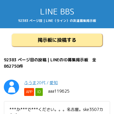
LINE BBS
92383 ページ目 | LINE（ライン）の友達募集掲示板
掲示板に投稿する
92383 ページ目の投稿 | LINEのID募集掲示板 全
862750件
ふうま
20代
/
愛知
aaa119625
APP
ID
***か***で***ください。。。名古屋。ske3507カ