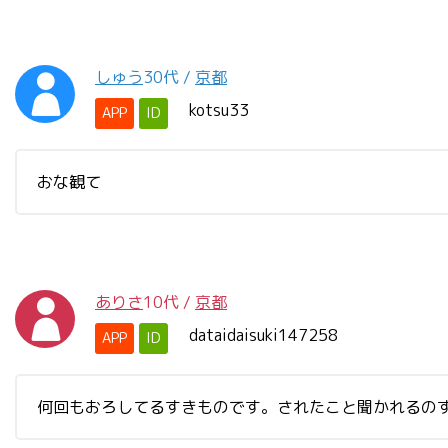
しゅう
30代
/
京都
kotsu33
APP
ID
おな観て
ありさ
10代
/
京都
dataidaisuki147258
APP
ID
何回もおろしてるすきものです。されたこと聞かれるのす