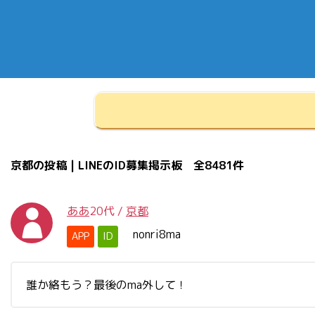
京都の投稿 | LINEのID募集掲示板 全8481件
ああ
20代
/
京都
nonri8ma
APP
ID
誰か絡もう？最後のma外して！