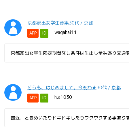
京都家出女学生募集
30代
/
京都
wagahai11
APP
ID
京都家出女学生限定期間なし条件は生出し全裸あり交通費無し チ
どうも、はじめまして。今晩わ★
30代
/
京都
h.a1030
APP
ID
最近、ときめいたりドキドキしたりワクワクする事あり