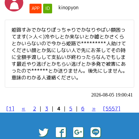
kinopyon
APP
ID
姫路すみでかなりぽっちゃりでかなりやばい額困っ
てます(＞人＜)冷やしとか来ないとか嘘とかさくら
とかいらないので今から姫路で*********人助けて
ください顔とか気にしない人で先にお茶してその時
に全額手渡しして支払いが終わったらなんでもしま
す最近やり逃げとかもらい逃げとか多発で被害にあ
ったので******とか送りません。後先にしません。
意味のわかる人連絡ください。
2026-08-05 19:00:41
[1]
«
2
|
3
|
4
|
5
|
6
»
[5557]