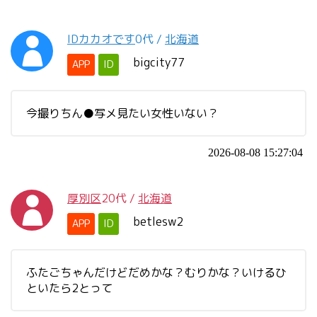
IDカカオです
0代
/
北海道
bigcity77
APP
ID
今撮りちん●写メ見たい女性いない？
2026-08-08 15:27:04
厚別区
20代
/
北海道
betlesw2
APP
ID
ふたごちゃんだけどだめかな？むりかな？いけるひ
といたら2とって