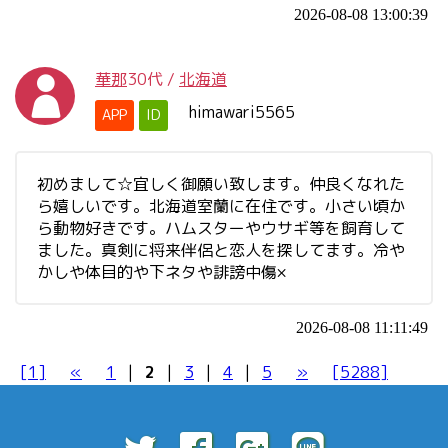
2026-08-08 13:00:39
華那
30代
/
北海道
himawari5565
APP
ID
初めまして☆宜しく御願い致します。仲良くなれた
ら嬉しいです。北海道室蘭に在住です。小さい頃か
ら動物好きです。ハムスターやウサギ等を飼育して
ました。真剣に将来伴侶と恋人を探してます。冷や
かしや体目的や下ネタや誹謗中傷×
2026-08-08 11:11:49
[1]
«
1
|
2
|
3
|
4
|
5
»
[5288]