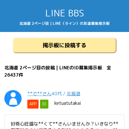
LINE BBS
北海道 2ページ目 | LINE（ライン）の友達募集掲示板
掲示板に投稿する
北海道 2ページ目の投稿 | LINEのID募集掲示板 全
26437件
**で**さん
40代
/
北海道
ketuatutakai
APP
ID
好奇心旺盛な**くて**さんいませんか？いきなり**