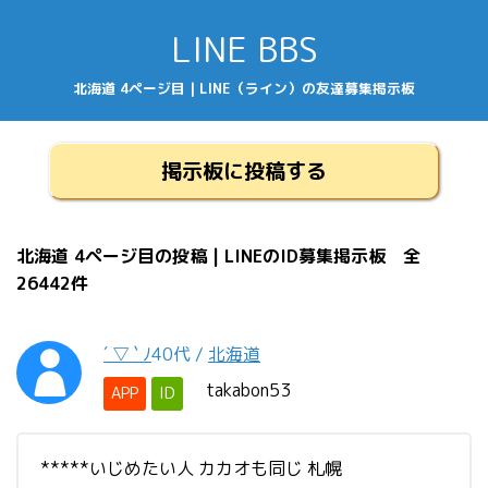
LINE BBS
北海道 4ページ目 | LINE（ライン）の友達募集掲示板
掲示板に投稿する
北海道 4ページ目の投稿 | LINEのID募集掲示板 全
26442件
´ ▽ ` ﾉ
40代
/
北海道
takabon53
APP
ID
*****いじめたい人 カカオも同じ 札幌