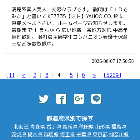
清楚系素人美人・交際クラブです。 説明は「ＩＤで
みた」と書いて kE7735【アト】YAHOO.CO.JP に
直接メ～ル下さい。 ホームページお知らせします。
最期ま で１ まんか ら 広い地域・各地方対応 中高年
男性歓迎。 会社員主婦学生コンパニオン看護士保育
士など多数登録中。
2026-08-07 17:50:58
[1]
«
2
|
3
|
4
|
5
|
6
»
[5289]
都道府県別で探す
北海道
青森県
岩手県
宮城県
秋田県
山形県
福島県
茨城県
栃木県
群馬県
埼玉県
千葉県
東京都
神奈川県