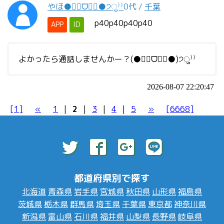
やほ●❛⃘ᗜ​❛⃘●੭ु⁾⁾
0代
/
千葉
p40p40p40p40
APP
ID
よかったら通話しませんかー？(●❛⃘ᗜ​❛⃘●)੭ु⁾⁾
2026-08-07 22:20:47
[1]
«
1
|
2
|
3
|
4
|
5
»
[6668]
都道府県別で探す
北海道
青森県
岩手県
宮城県
秋田県
山形県
福島県
茨城県
栃木県
群馬県
埼玉県
千葉県
東京都
神奈川県
新潟県
富山県
石川県
福井県
山梨県
長野県
岐阜県