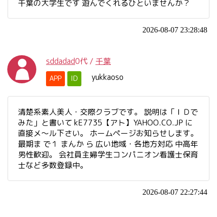
千葉の大学生です 遊んでくれるひといませんか？
2026-08-07 23:28:48
sddadad
0代
/
千葉
yukkaoso
APP
ID
清楚系素人美人・交際クラブです。 説明は「ＩＤで
みた」と書いて kE7735【アト】YAHOO.CO.JP に
直接メ～ル下さい。 ホームページお知らせします。
最期ま で１ まんか ら 広い地域・各地方対応 中高年
男性歓迎。 会社員主婦学生コンパニオン看護士保育
士など多数登録中。
2026-08-07 22:27:44