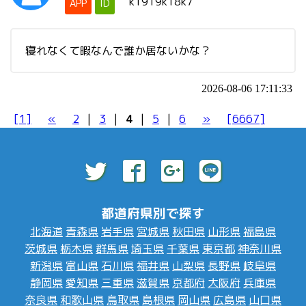
k1919k18k7
APP
ID
寝れなくて暇なんで誰か居ないかな？
2026-08-06 17:11:33
[1]
«
2
|
3
|
4
|
5
|
6
»
[6667]
都道府県別で探す
北海道
青森県
岩手県
宮城県
秋田県
山形県
福島県
茨城県
栃木県
群馬県
埼玉県
千葉県
東京都
神奈川県
新潟県
富山県
石川県
福井県
山梨県
長野県
岐阜県
静岡県
愛知県
三重県
滋賀県
京都府
大阪府
兵庫県
奈良県
和歌山県
鳥取県
島根県
岡山県
広島県
山口県