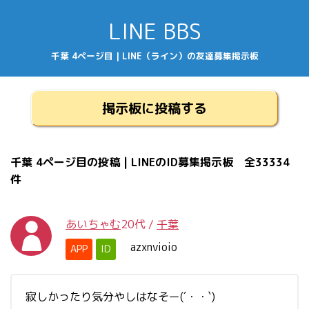
LINE BBS
千葉 4ページ目 | LINE（ライン）の友達募集掲示板
掲示板に投稿する
千葉 4ページ目の投稿 | LINEのID募集掲示板 全33334
件
あいちゃむ
20代
/
千葉
azxnvioio
APP
ID
寂しかったり気分やしはなそー(´・・`)