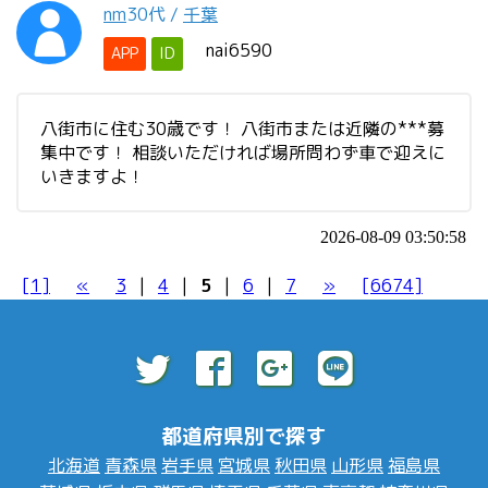
nm
30代
/
千葉
nai6590
APP
ID
八街市に住む30歳です！ 八街市または近隣の***募
集中です！ 相談いただければ場所問わず車で迎えに
いきますよ！
2026-08-09 03:50:58
[1]
«
3
|
4
|
5
|
6
|
7
»
[6674]
都道府県別で探す
北海道
青森県
岩手県
宮城県
秋田県
山形県
福島県