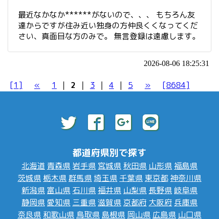
最近なかなか******がないので、、、 もちろん友
達からですが住み近い独身の方仲良くくなってくだ
さい、真面目な方のみで。 無言登録は遠慮します。
2026-08-06 18:25:31
[1]
«
1
|
2
|
3
|
4
|
5
»
[8684]
都道府県別で探す
北海道
青森県
岩手県
宮城県
秋田県
山形県
福島県
茨城県
栃木県
群馬県
埼玉県
千葉県
東京都
神奈川県
新潟県
富山県
石川県
福井県
山梨県
長野県
岐阜県
静岡県
愛知県
三重県
滋賀県
京都府
大阪府
兵庫県
奈良県
和歌山県
鳥取県
島根県
岡山県
広島県
山口県