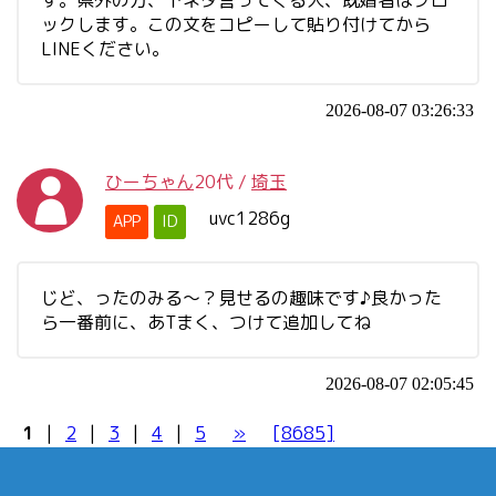
す。県外の方、下ネタ言ってくる人、既婚者はブロ
ックします。この文をコピーして貼り付けてから
LINEください。
2026-08-07 03:26:33
ひーちゃん
20代
/
埼玉
uvc1286g
APP
ID
じど、ったのみる〜？見せるの趣味です♪良かった
ら一番前に、あTまく、つけて追加してね
2026-08-07 02:05:45
1
|
2
|
3
|
4
|
5
»
[8685]