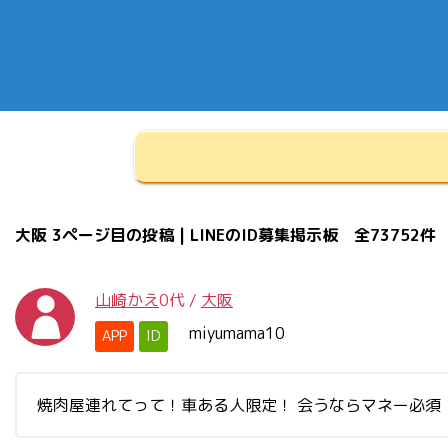
大阪 3ページ目の投稿 | LINEのID募集掲示板 全73752件
山崎かえ
0代
/
大阪
miyumama10
APP
ID
焼肉屋連れてって！車ある人限定！ 会うならマネー必須