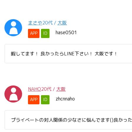
まさや
20代
/
大阪
hase0501
APP
ID
暇してます！ 良かったらLINE下さい！ 大阪です！
NAHO
20代
/
大阪
zhcnnaho
APP
ID
プライべートの対人関係の少なさに悩んでます()良かっ