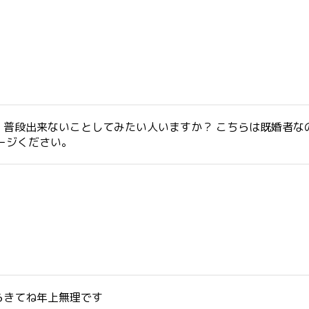
普段出来ないことしてみたい人いますか？ こちらは既婚者な
ージください。
らきてね年上無理です