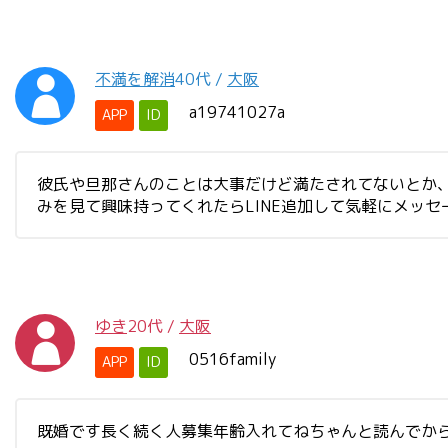
不満を解消
40代
/
大阪
a19741027a
APP
ID
彼氏や旦那さんのことは大事だけど満たされてないとか、
みを見て興味持ってくれたらLINE追加して気軽にメッセ
ゆき
20代
/
大阪
0516family
APP
ID
既婚です長く続く人募集年齢入れてねちゃんと読んでか