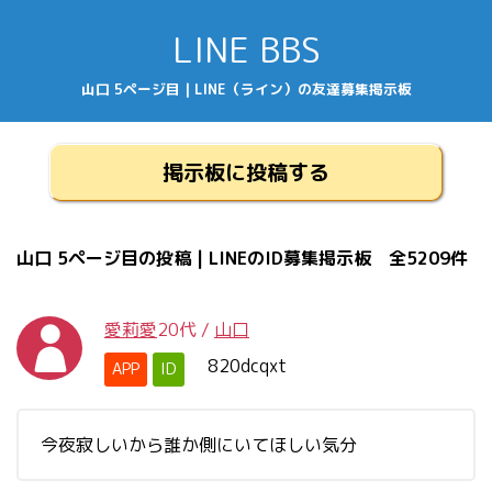
LINE BBS
山口 5ページ目 | LINE（ライン）の友達募集掲示板
掲示板に投稿する
山口 5ページ目の投稿 | LINEのID募集掲示板 全5209件
愛莉愛
20代
/
山口
820dcqxt
APP
ID
今夜寂しいから誰か側にいてほしい気分