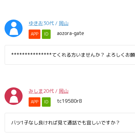
ゆきお
30代
/
岡山
aozora-gate
APP
ID
***************てくれる方いませんか？ よろしく
みしま
20代
/
岡山
tc19580r8
APP
ID
バツ1子なし良ければ見て通話でも宜しいですか？