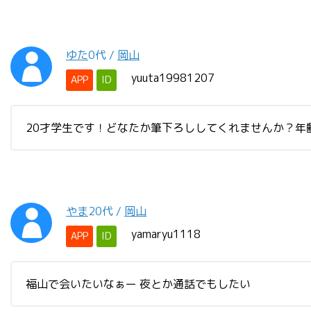
ゆた
0代
/
岡山
yuuta19981207
APP
ID
20才学生です！どなたか筆下ろししてくれませんか？年
やま
20代
/
岡山
yamaryu1118
APP
ID
福山で会いたいなぁー 夜とか通話でもしたい