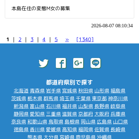
本島在住の変態M女の募集
2026-08-07 08:10:34
1
|
2
|
3
|
4
|
5
»
[1340]
都道府県別で探す
北海道
青森県
岩手県
宮城県
秋田県
山形県
福島県
茨城県
栃木県
群馬県
埼玉県
千葉県
東京都
神奈川県
新潟県
富山県
石川県
福井県
山梨県
長野県
岐阜県
静岡県
愛知県
三重県
滋賀県
京都府
大阪府
兵庫県
奈良県
和歌山県
鳥取県
島根県
岡山県
広島県
山口県
徳島県
香川県
愛媛県
高知県
福岡県
佐賀県
長崎県
熊本県
大分県
宮崎県
鹿児島県
沖縄県