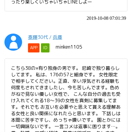
ったり楽しくいちゃいちゃLINEしよー
2019-10-08 07:01:39
泰輝
30代
/
兵庫
minken1105
APP
ID
こちら38の×有り独身の男です。 尼崎で独り暮らし
してます。 私は、176の57と細身です。 女性限定
で相手してください。正直、辛い浮気される経験も
何度もされてきましたし、今も苦しんでます。色め
がねで見ない優しい女性で、 こんな自分の過去も受
け入れてくれる18～39の女性を真剣に募集してま
す。それでも お互いを必要やと思えて貰える理解あ
る女性と良い関係になれたらと思います。 下話しは
本間に苦手ですし、めっちゃ嫌いです。 園とかには
一切興味ないです。 一言コメは返事に困ります…。