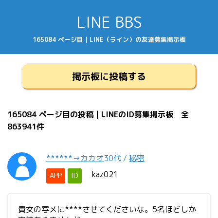
LINE BBS
165084 ページ目 | LINE（ライン）の友達募集掲示板
掲示板に投稿する
165084 ページ目の投稿 | LINEのID募集掲示板 全
863941件
******→カカオ
30代
/
秘密
kaz021
APP
ID
貴女の写メに****させてくださいな。5名ほどしか