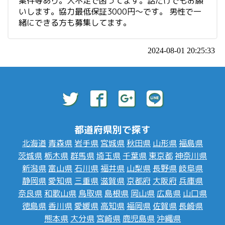
案件等あり。人不足で困ってます。話だけでもお願
いします。協力最低保証3000円～です。 男性で一
緒にできる方も募集してます。
2024-08-01 20:25:33
都道府県別で探す
北海道
青森県
岩手県
宮城県
秋田県
山形県
福島県
茨城県
栃木県
群馬県
埼玉県
千葉県
東京都
神奈川県
新潟県
富山県
石川県
福井県
山梨県
長野県
岐阜県
静岡県
愛知県
三重県
滋賀県
京都府
大阪府
兵庫県
奈良県
和歌山県
鳥取県
島根県
岡山県
広島県
山口県
徳島県
香川県
愛媛県
高知県
福岡県
佐賀県
長崎県
熊本県
大分県
宮崎県
鹿児島県
沖縄県