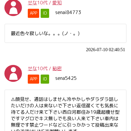
せな
10代
/
愛知
senai84773
APP
ID
最近色々寂しいな。。。(ノ・。)
2026-07-10 02:40:51
せな
10代
/
秘密
sena5425
APP
ID
⚠️顔見せ、通話はしません冷やかしやダラダラ話し
たいだけの人は来ないで下さい返信遅くても気長に
待てる人だけ来て下さい西白河郡住み19歳超痩せ型
ですマグロでキス無しでも良い人来て下さい車内は
無理です禁止ワードなどに引っかかって投稿出来な