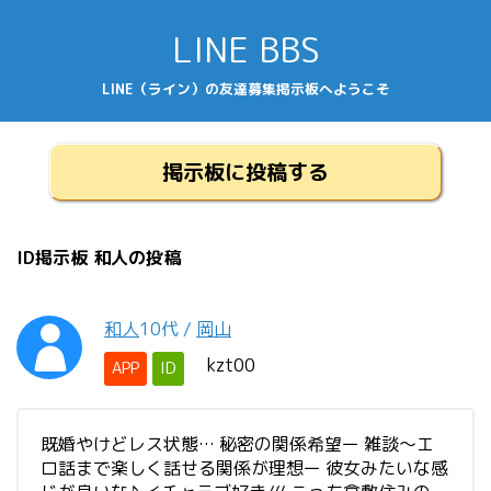
LINE BBS
LINE（ライン）の友達募集掲示板へようこそ
掲示板に投稿する
ID掲示板 和人の投稿
和人
10代
/
岡山
kzt00
APP
ID
既婚やけどレス状態… 秘密の関係希望ー 雑談～エ
ロ話まで楽しく話せる関係が理想ー 彼女みたいな感