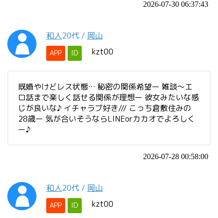
2026-07-30 06:37:43
和人
20代
/
岡山
kzt00
APP
ID
既婚やけどレス状態… 秘密の関係希望ー 雑談～エ
ロ話まで楽しく話せる関係が理想ー 彼女みたいな感
じが良いな♪ イチャラブ好き/// こっち倉敷住みの
28歳ー 気が合いそうならLINEorカカオでよろしく
ー♪
2026-07-28 00:58:00
和人
20代
/
岡山
kzt00
APP
ID