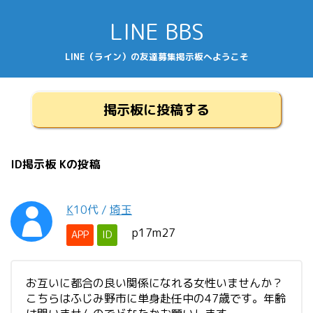
LINE BBS
LINE（ライン）の友達募集掲示板へようこそ
掲示板に投稿する
ID掲示板 Kの投稿
K
10代
/
埼玉
p17m27
APP
ID
お互いに都合の良い関係になれる女性いませんか？
こちらはふじみ野市に単身赴任中の47歳です。年齢